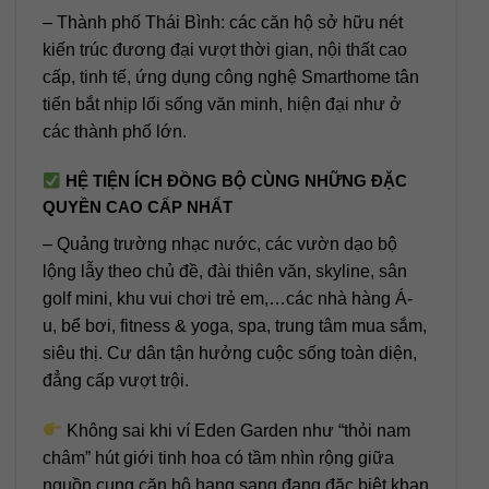
– Thành phố Thái Bình: các căn hộ sở hữu nét
kiến trúc đương đại vượt thời gian, nội thất cao
cấp, tinh tế, ứng dụng công nghệ Smarthome tân
tiến bắt nhịp lối sống văn minh, hiện đại như ở
các thành phố lớn.
HỆ TIỆN ÍCH ĐỒNG BỘ CÙNG NHỮNG ĐẶC
QUYỀN CAO CẤP NHẤT
– Quảng trường nhạc nước, các vườn dạo bộ
lộng lẫy theo chủ đề, đài thiên văn, skyline, sân
golf mini, khu vui chơi trẻ em,…các nhà hàng Á-
u, bể bơi, fitness & yoga, spa, trung tâm mua sắm,
siêu thị. Cư dân tận hưởng cuộc sống toàn diện,
đẳng cấp vượt trội.
Không sai khi ví Eden Garden như “thỏi nam
châm” hút giới tinh hoa có tầm nhìn rộng giữa
nguồn cung căn hộ hạng sang đang đặc biệt khan