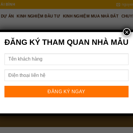
nguye
ÁI BÌNH
DỰ ÁN
KINH NGHIỆM ĐẦU TƯ
KINH NGHIỆM MUA NHÀ ĐẤT
CHUY
×
ĐĂNG KÝ THAM QUAN NHÀ MẪU
xây dựng khu đô thị Damsan P