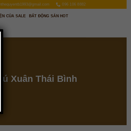
nthequyentb1993@gmail.com
096 106 8882
ỆN CỦA SALE
BẤT ĐỘNG SẢN HOT
hú Xuân Thái Bình