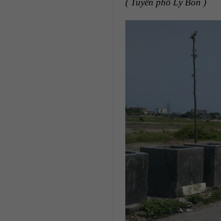
( Tuyến phố Lý Bôn )