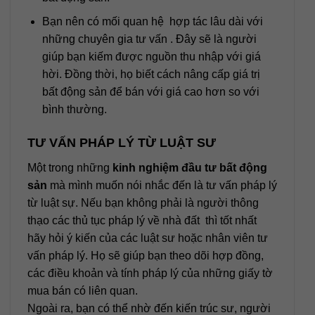
Bạn nên có mối quan hệ hợp tác lâu dài với
những chuyên gia tư vấn . Đây sẽ là người
giúp bạn kiếm được nguồn thu nhập với giá
hời. Đồng thời, họ biết cách nâng cấp giá trị
bất động sản để bán với giá cao hơn so với
bình thường.
TƯ VẤN PHÁP LÝ TỪ LUẬT SƯ
Một trong những
kinh nghiệm đầu tư bất động
sản
mà mình muốn nói nhắc đến là tư vấn pháp lý
từ luật sự. Nếu bạn không phải là người thông
thạo các thủ tục pháp lý về nhà đất thì tốt nhất
hãy hỏi ý kiến của các luật sư hoặc nhân viên tư
vấn pháp lý. Họ sẽ giúp bạn theo dõi hợp đồng,
các điều khoản và tính pháp lý của những giấy tờ
mua bán có liên quan.
Ngoài ra, bạn có thể nhờ đến kiến trúc sư, người