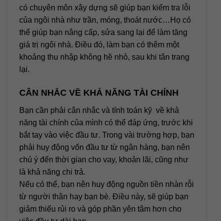
có chuyên môn xây dựng sẽ giúp bạn kiểm tra lỗi
của ngôi nhà như trần, móng, thoát nước…Họ có
thể giúp bạn nâng cấp, sửa sang lại để làm tăng
giá trị ngôi nhà. Điều đó, làm bạn có thêm một
khoảng thu nhập không hề nhỏ, sau khi tân trang
lại.
CÂN NHẮC VỀ KHẢ NĂNG TÀI CHÍNH
Bạn cần phải cân nhắc và tính toán kỹ về khả
năng tài chính của mình có thể đáp ứng, trước khi
bắt tay vào việc đầu tư. Trong vài trường hợp, bạn
phải huy động vốn đầu tư từ ngân hàng, bạn nên
chú ý đến thời gian cho vay, khoản lãi, cũng như
là khả năng chi trả.
Nếu có thể, bạn nên huy động nguồn tiền nhàn rỗi
từ người thân hay bạn bè. Điều này, sẽ giúp bạn
giảm thiểu rủi ro và góp phần yên tâm hơn cho