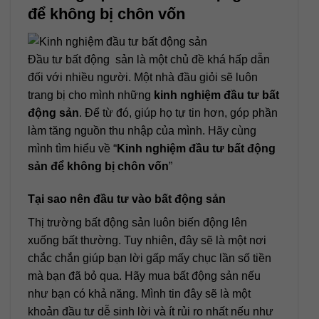
để không bị chôn vốn
Đầu tư bất động sản là một chủ đề khá hấp dẫn
đối với nhiều người. Một nhà đầu giỏi sẽ luôn
trang bị cho mình những
kinh nghiệm đầu tư bất
động sản
. Để từ đó, giúp họ tự tin hơn, góp phần
làm tăng nguồn thu nhập của mình. Hãy cùng
mình tìm hiểu về “
Kinh nghiệm đầu tư bất động
sản để không bị chôn vốn
”
Tại sao nên đầu tư vào bất động sản
Thị trường bất động sản luôn biến động lên
xuống bất thường. Tuy nhiên, đây sẽ là một nơi
chắc chắn giúp bạn lời gấp mấy chục lần số tiền
mà bạn đã bỏ qua. Hãy mua bất động sản nếu
như bạn có khả năng. Mình tin đây sẽ là một
khoản đầu tư dễ sinh lời và ít rủi ro nhất nếu như