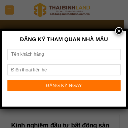
Skip
to
content
×
ĐĂNG KÝ THAM QUAN NHÀ MẪU
Kinh nghiệm đầu tư bất động sản để
không bị chôn vốn
Kinh nghiệm đầu tư bất động sản