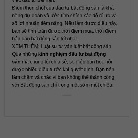
việc đầu tư dài hạn.
Điểm then chốt của đầu tư bất động sản là khả
năng dự đoán và ước tính chính xác độ rủi ro và
số lợi nhuận tiềm năng. Nếu làm được điều này,
bạn sẽ tính toán được thời điểm mua, thời điểm
bán bán bất động sản tốt nhất.
XEM THÊM:
Luật sư tư vấn luật bất động sản
Qua những
kinh nghiệm đầu tư bất động
sản
mà chúng tôi chia sẻ, sẽ giúp bạn học hỏi
được nhiều điều trước khi quyết định. Bạn nên
làm chậm và chắc vì bạn không thể thành công
với Bất động sản chỉ trong một sớm một chiều.