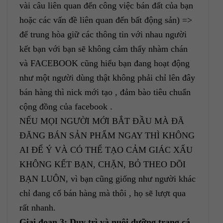
vài câu liên quan đến công việc bán đất của bạn
hoặc các vấn đề liên quan đến bất động sản) =>
để trung hòa giữ các thông tin với nhau người
kết bạn với bạn sẽ không cảm thấy nhàm chán
và FACEBOOK cũng hiểu bạn đang hoạt động
như một người dùng thật không phải chỉ lên đây
bán hàng thì nick mới tạo , đảm bào tiêu chuẩn
cộng đồng của facebook .
NẾU MỌI NGƯỜI MỚI BẮT ĐẦU MÀ ĐÃ
ĐĂNG BÁN SẢN PHẨM NGAY THÌ KHÔNG
AI ĐỂ Ý VÀ CÓ THỂ TẠO CẢM GIÁC XẤU
KHÔNG KẾT BẠN, CHẶN, BỎ THEO DÕI
BẠN LUÔN, vì bạn cũng giống như người khác
chỉ đang cố bán hàng mà thôi , họ sẽ lượt qua
rất nhanh.
Giai đoạn 3: Duy trì và nuôi dưỡng trang cá