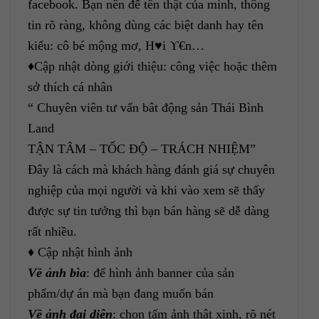
facebook. Bạn nên để tên thật của mình, thông
tin rõ ràng, không dùng các biệt danh hay tên
kiểu: cô bé mộng mơ, H♥i ϒ€n…
♦Cập nhật dòng giới thiệu
: công việc hoặc thêm
sở thích cá nhân
“ Chuyên viên tư vấn bât động sản Thái Bình
Land
TẬN TÂM – TỐC ĐỘ – TRÁCH NHIỆM”
Đây là cách mà khách hàng đánh giá sự chuyên
nghiệp của mọi người và khi vào xem sẽ thấy
được sự tin tưởng thì bạn bán hàng sẽ dễ dàng
rất nhiều.
♦ Cập nhật hình ảnh
Về ảnh bìa
: để hình ảnh banner của sản
phẩm/dự án mà bạn đang muốn bán
Về ảnh đại diện
: chọn tấm ảnh thật xinh, rõ nét